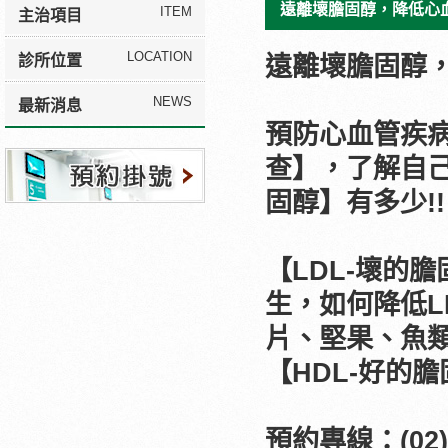
遠離壞膽固醇，降低心
ITEM
主治項目
LOCATION
遠離壞膽固醇
診所位置
NEWS
最新消息
預防心血管疾病
預約掛號
查】，了解自己 
固醇】有多少!!
【LDL-壞的
生，如何降低L
片、堅果、魚
【HDL-好的
預約專線：(02)2