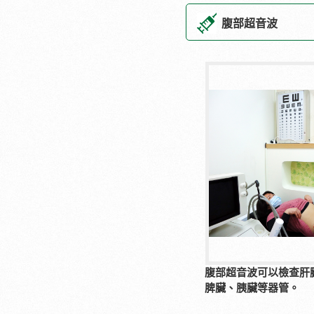
腹部超音波
腹部超音波可以檢查肝
脾臟、胰臟等器管。